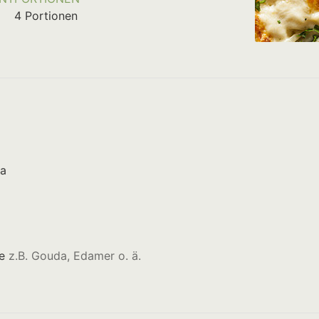
4
Portionen
a
e
z.B. Gouda, Edamer o. ä.