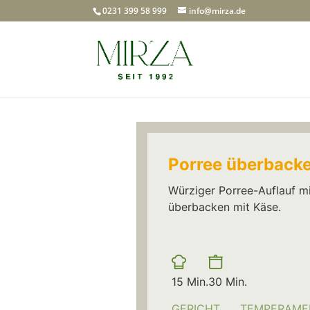
0231 399 58 999
info@mirza.de
Porree überbacke
Würziger Porree-Auflauf m
überbacken mit Käse.
Vorbereitungszeit
Kochzeit
Minuten
Minuten
15
Min.
30
Min.
GERICHT
TEMPERAME