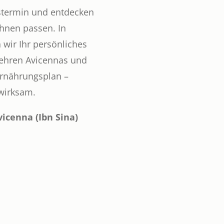
gstermin und entdecken
Ihnen passen. In
 wir Ihr persönliches
ehren Avicennas und
Ernährungsplan –
 wirksam.
icenna (Ibn Sina)