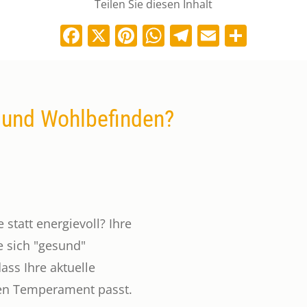
Teilen Sie diesen Inhalt
Facebook
X
Pinterest
WhatsApp
Telegram
Email
Teile
e und Wohlbefinden?
statt energievoll? Ihre
e sich "gesund"
ass Ihre aktuelle
len Temperament passt.