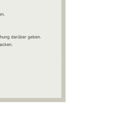
en.
hung darüber geben.
backen.