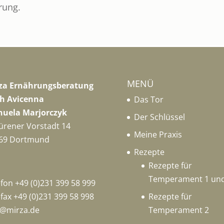
rung.
MENÜ
za Ernährungsberatung
h Avicenna
Das Tor
uela Marjorczyk
Der Schlüssel
ürener Vorstadt 14
Meine Praxis
69 Dortmund
Rezepte
Rezepte für
Temperament 1 und
efon +49 (0)231 399 58 999
efax +49 (0)231 399 58 998
Rezepte für
o@mirza.de
Temperament 2