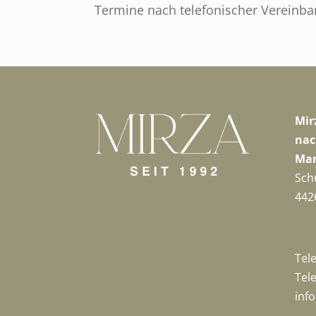
Termine nach telefonischer Vereinba
Mir
nac
Man
Sch
442
Tel
Tel
inf