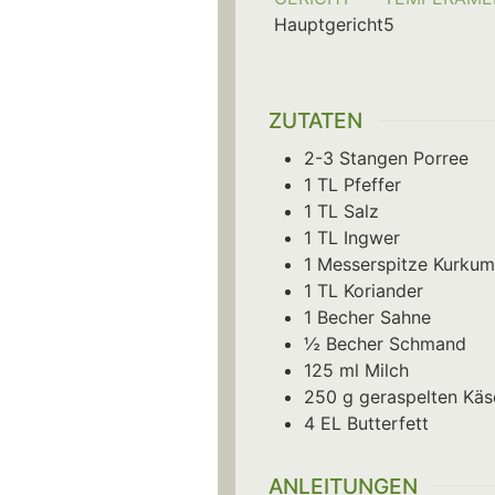
Hauptgericht
5
ZUTATEN
2-3
Stangen
Porree
1
TL
Pfeffer
1
TL
Salz
1
TL
Ingwer
1
Messerspitze
Kurkum
1
TL
Koriander
1
Becher
Sahne
½
Becher
Schmand
125
ml
Milch
250
g
geraspelten Käs
4
EL
Butterfett
ANLEITUNGEN