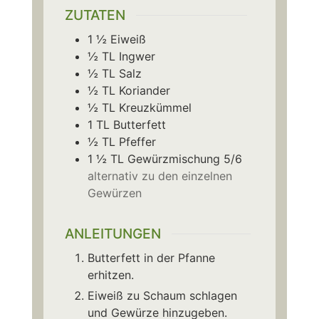
ZUTATEN
1 ½
Eiweiß
½
TL
Ingwer
½
TL
Salz
½
TL
Koriander
½
TL
Kreuzkümmel
1
TL
Butterfett
½
TL
Pfeffer
1 ½
TL
Gewürzmischung 5/6
alternativ zu den einzelnen
Gewürzen
ANLEITUNGEN
Butterfett in der Pfanne
erhitzen.
Eiweiß zu Schaum schlagen
und Gewürze hinzugeben.