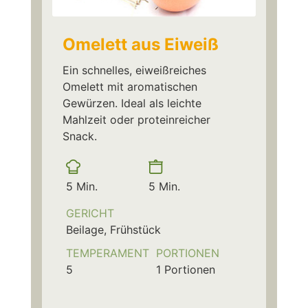
Omelett aus Eiweiß
Ein schnelles, eiweißreiches
Omelett mit aromatischen
Gewürzen. Ideal als leichte
Mahlzeit oder proteinreicher
Snack.
Vorbereitungszeit
Kochzeit
Minuten
Minuten
5
Min.
5
Min.
GERICHT
Beilage, Frühstück
TEMPERAMENT
PORTIONEN
5
1
Portionen