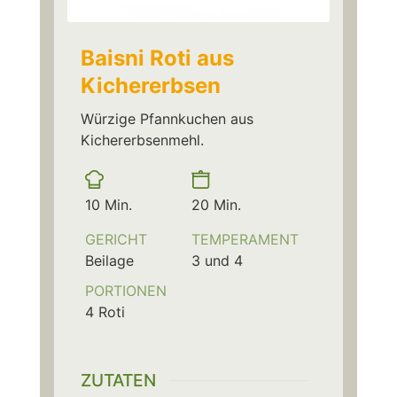
Baisni Roti aus
Kichererbsen
Würzige Pfannkuchen aus
Kichererbsenmehl.
Vorbereitungszeit
Kochzeit
Minuten
Minuten
10
Min.
20
Min.
GERICHT
TEMPERAMENT
Beilage
3 und 4
PORTIONEN
4
Roti
ZUTATEN