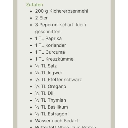
Zutaten
200
g
Kichererbsenmehl
2
Eier
3
Peperoni
scharf, klein
geschnitten
1
TL
Paprika
1
TL
Koriander
1
TL
Curcuma
1
TL
Kreuzkümmel
½
TL
Salz
½
TL
Ingwer
⅓
TL
Pfeffer
schwarz
⅓
TL
Oregano
⅓
TL
Dill
⅓
TL
Thymian
⅓
TL
Basilikum
⅓
TL
Estragon
Wasser
nach Bedarf
Butterfett
Ghee, zum Braten