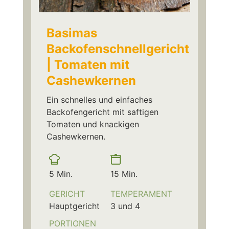
Basimas
Backofenschnellgericht
| Tomaten mit
Cashewkernen
Ein schnelles und einfaches
Backofengericht mit saftigen
Tomaten und knackigen
Cashewkernen.
Vorbereitungszeit
Kochzeit
Minuten
Minuten
5
Min.
15
Min.
GERICHT
TEMPERAMENT
Hauptgericht
3 und 4
PORTIONEN