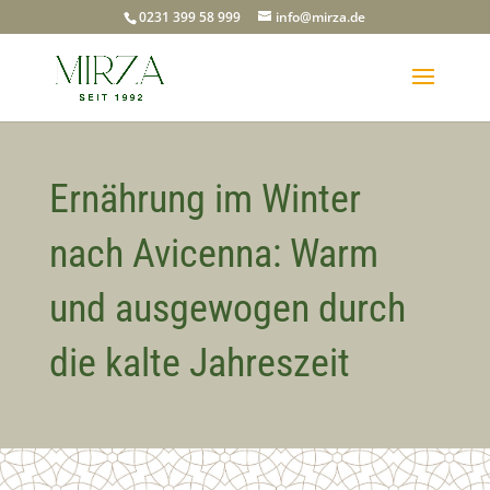
0231 399 58 999
info@mirza.de
Ernährung im Winter
nach Avicenna: Warm
und ausgewogen durch
die kalte Jahreszeit