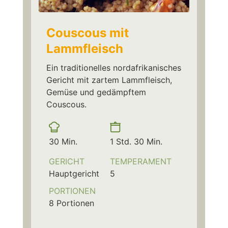
Couscous mit
Lammfleisch
Ein traditionelles nordafrikanisches
Gericht mit zartem Lammfleisch,
Gemüse und gedämpftem
Couscous.
Vorbereitungszeit
Kochzeit
Minuten
Stunde
Minuten
30
Min.
1
Std.
30
Min.
GERICHT
TEMPERAMENT
Hauptgericht
5
PORTIONEN
8
Portionen