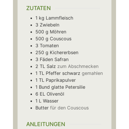
ZUTATEN
1
kg
Lammfleisch
3
Zwiebeln
500
g
Möhren
500
g
Couscous
3
Tomaten
250
g
Kichererbsen
3
Fäden
Safran
2
TL
Salz
zum Abschmecken
1
TL
Pfeffer schwarz
gemahlen
1
TL
Paprikapulver
1
Bund
glatte Petersilie
6
EL
Olivenöl
1
L
Wasser
Butter
für den Couscous
ANLEITUNGEN